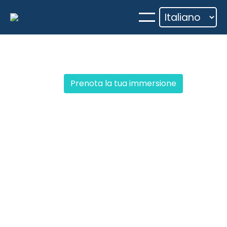
Vai
al
contenuto
Prenota la tua immersione