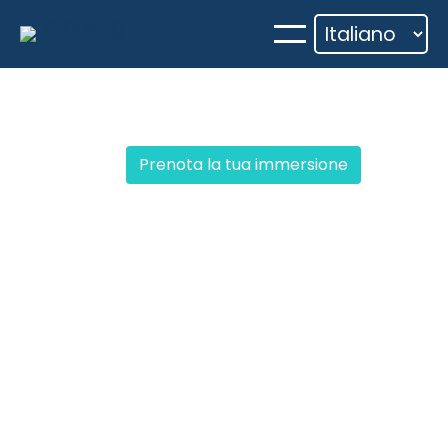
Vai
al
contenuto
Prenota la tua immersione