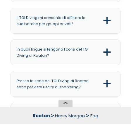
Il TGI Diving mi consente di affittare le
a
sue barche per gruppi privati?
In quali lingue si tengono I corsi del TGI
a
Diving di Roatan?
Presso la sede del TGI Diving di Roatan
a
sono previste uscite di snorkeling?
Qual’è il fuso orario per la località di
a
Roatan
Henry Morgan
Faq
Roatan?