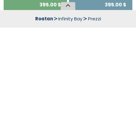
395.00 $
395.00 $
Roatan
Infinity Bay
Prezzi
Advanced Adventurer
Online
Nel Centro Diving
375.00 $
375.00 $
React Right
Online
Nel Centro Diving
150.00 $
150.00 $