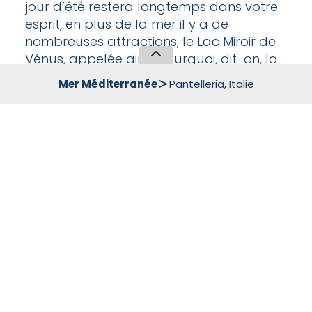
jour d’été restera longtemps dans votre
esprit, en plus de la mer il y a de
nombreuses attractions, le Lac Miroir de
Vénus, appelée ainsi pourquoi, dit-on, la
Déesse Vénus s’est reflétée avant de
Mer Méditerranée
Pantelleria, Italie
rencontrer Bacchus, c’est un lac naturel
qui occupe le cratère d’un volcan. Le
sauna naturel, les eaux thermales
marines de Nikà, les piscines de Gadir,
l’archéologie, le trekking ou de simples
promenades au milieu des vignes.
Ou encore tout simplement un verre de
vin allongé dans un hamac en admirant
le soleil se coucher derrière les côtes
d’Afrique.