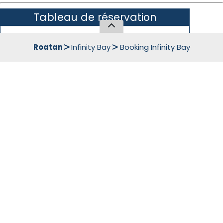
Tableau de réservation
TGI Infinity Bay, Roatan
Roatan
Infinity Bay
Booking Infinity Bay
Informations générales
Date d’arrivée
Date de départ