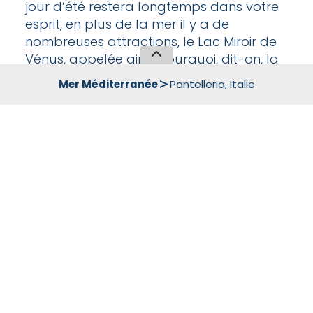
jour d’été restera longtemps dans votre
esprit, en plus de la mer il y a de
nombreuses attractions, le Lac Miroir de
Vénus, appelée ainsi pourquoi, dit-on, la
Déesse Vénus s’est reflétée avant de
Mer Méditerranée
Pantelleria, Italie
rencontrer Bacchus, c’est un lac naturel
qui occupe le cratère d’un volcan. Le
sauna naturel, les eaux thermales
marines de Nikà, les piscines de Gadir,
l’archéologie, le trekking ou de simples
promenades au milieu des vignes.
Ou encore tout simplement un verre de
vin allongé dans un hamac en admirant
le soleil se coucher derrière les côtes
d’Afrique.